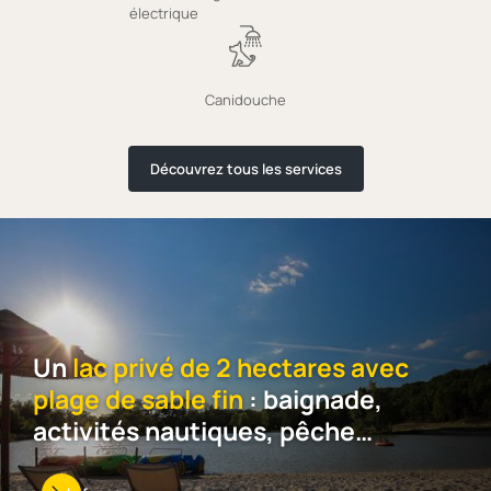
électrique
Canidouche
Découvrez tous les services
Un
lac privé de 2 hectares avec
plage de sable fin
: baignade,
activités nautiques, pêche…