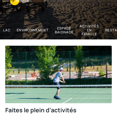
Je fonce
ACTIVITÉS
ESPACE
LAC
ENVIRONNEMENT
EN
REST
BAIGNADE
FAMILLE
Faites le plein d’activités