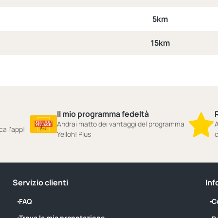
5km
15km
Il mio programma fedeltà
Andrai matto dei vantaggi del programma
A
ca l'app!
Yelloh! Plus
c
Servizio clienti
Inf
FAQ
C
Trova la mia prenotazione