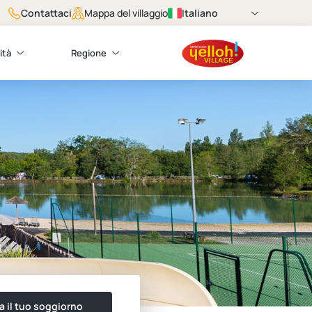
Contattaci
Italiano
Mappa del villaggio
ità
Regione
a il tuo soggiorno