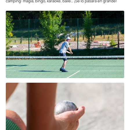
camping: magia, bingo, karaoke, baile… ¡Se lo pasará en grande!