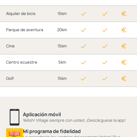
Alquiler de bicis
15km
Parque de aventura
20km
Cine
15km
Centro ecuestre
5km
Golf
15km
Aplicación móvil
Yelloh! Village siempre con usted. ¡Descárguese la app!
Mi programa de fidelidad
Le encantarán las ventajas del programa Yelloh! Plus