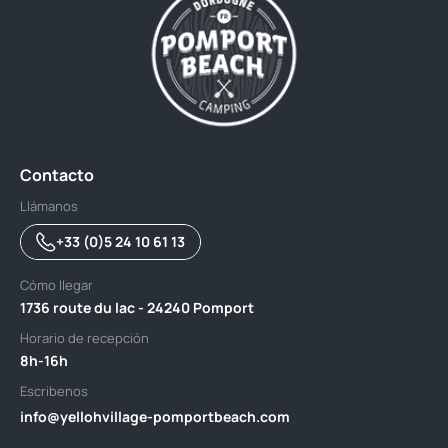
Contacto
Llámanos
+33 (0)5 24 10 61 13
Cómo llegar
1736 route du lac - 24240 Pomport
Horario de recepción
8h-16h
Escribenos
info@yellohvillage-pomportbeach.com