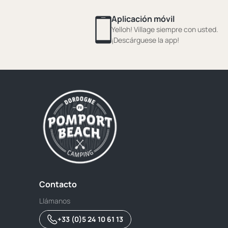
Aplicación móvil
Yelloh! Village siempre con usted.
¡Descárguese la app!
Contacto
Llámanos
+33 (0)5 24 10 61 13